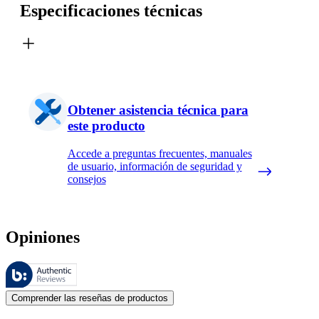
Especificaciones técnicas
Obtener asistencia técnica para
este producto
Accede a preguntas frecuentes, manuales
de usuario, información de seguridad y
consejos
Opiniones
Estas reseñas las gestiona Bazaarvoice y cumplen con la política de au
Las opiniones de los clientes en forma de reseñas de productos y calif
Comprender las reseñas de productos