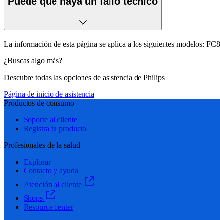
Puede que haya un fallo técnico
La información de esta página se aplica a los siguientes modelos:
FC8
¿Buscas algo más?
Descubre todas las opciones de asistencia de Philips
Página de inicio de asistencia
Productos de consumo
Soporte al cliente
Registra tu producto
Profesionales de la salud
Explorar
Contacto y ayuda
Atención al cliente
Shops
Resource center