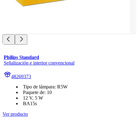
Philips Standard
Señalización e interior convencional
48269373
Tipo de lámpara: R5W
Paquete de: 10
12 V, 5 W
BA15s
Ver producto