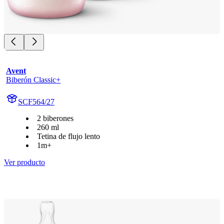
Avent
Biberón Classic+
SCF564/27
2 biberones
260 ml
Tetina de flujo lento
1m+
Ver producto