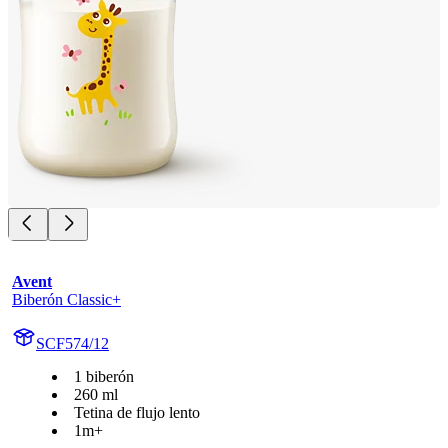
Avent
Biberón Classic+
SCF574/12
1 biberón
260 ml
Tetina de flujo lento
1m+