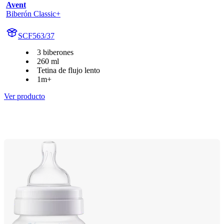
Avent
Biberón Classic+
SCF563/37
3 biberones
260 ml
Tetina de flujo lento
1m+
Ver producto