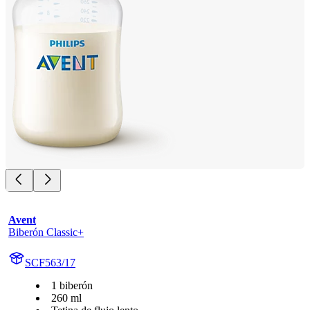
Avent
Biberón Classic+
SCF563/17
1 biberón
260 ml