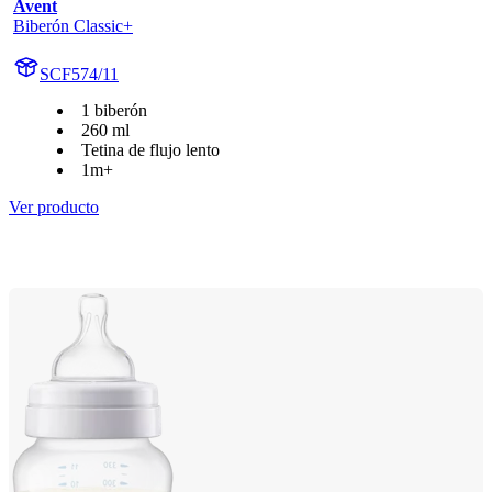
Avent
Biberón Classic+
SCF574/11
1 biberón
260 ml
Tetina de flujo lento
1m+
Ver producto