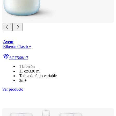
Avent
Biberón Classic+
SCF568/17
1 biberón
11 oz/330 ml
Tetina de flujo variable
3m+
Ver producto