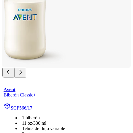
Avent
Biberón Classic+
SCF566/17
1 biberón
11 oz/330 ml
Tetina de flujo variable