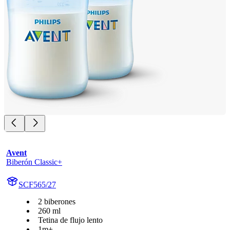
Avent
Biberón Classic+
SCF565/27
2 biberones
260 ml
Tetina de flujo lento
1m+