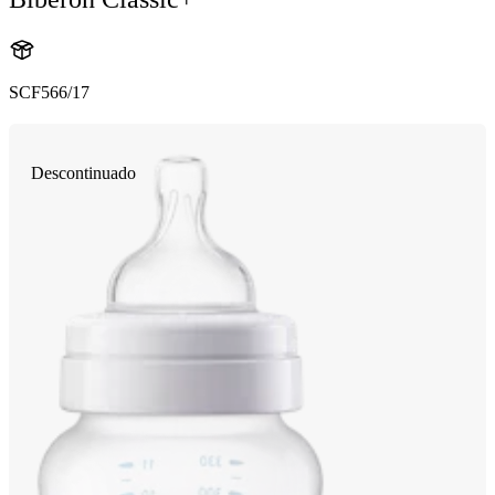
SCF566/17
Descontinuado