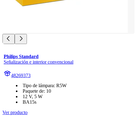
Philips Standard
Señalización e interior convencional
48269373
Tipo de lámpara: R5W
Paquete de: 10
12 V, 5 W
BA15s
Ver producto