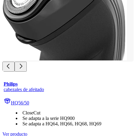
Philips
cabezales de afeitado
HQ56/50
CloseCut
Se adapta a la serie HQ900
Se adapta a HQ64, HQ66, HQ68, HQ69
Ver producto