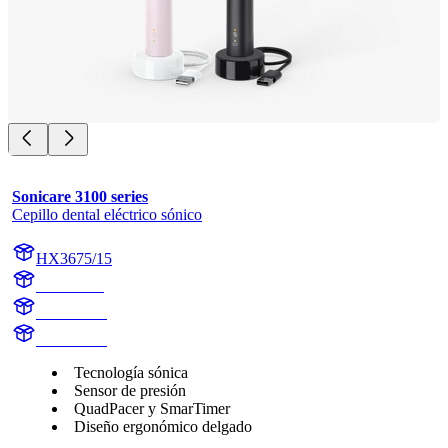
Sonicare 3100 series
Cepillo dental eléctrico sónico
HX3675/15
HX367SR
HX367BK
HX367BK
Tecnología sónica
Sensor de presión
QuadPacer y SmarTimer
Diseño ergonómico delgado