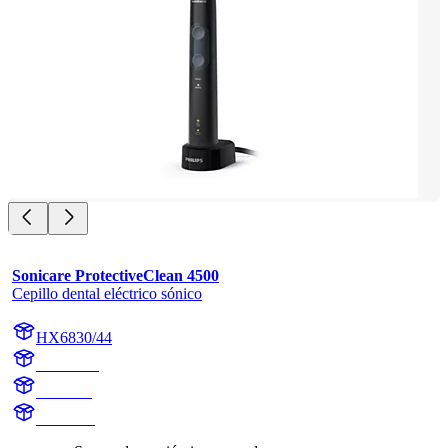
Sonicare ProtectiveClean 4500
Cepillo dental eléctrico sónico
HX6830/44
HX683B
HX6838
HX683B