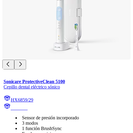
Sonicare ProtectiveClean 5100
Cepillo dental eléctrico sónico
HX6859/29
HX684P
Sensor de presión incorporado
3 modos
1 función BrushSync