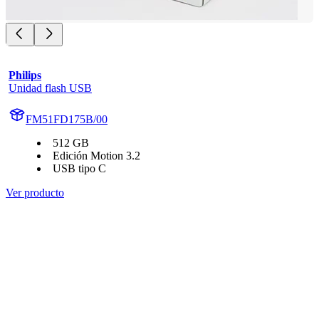
Philips
Unidad flash USB
FM51FD175B/00
512 GB
Edición Motion 3.2
USB tipo C
Ver producto