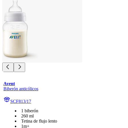
Avent
Biberón anticólicos
SCF813/17
1 biberón
260 ml
Tetina de flujo lento
1m+