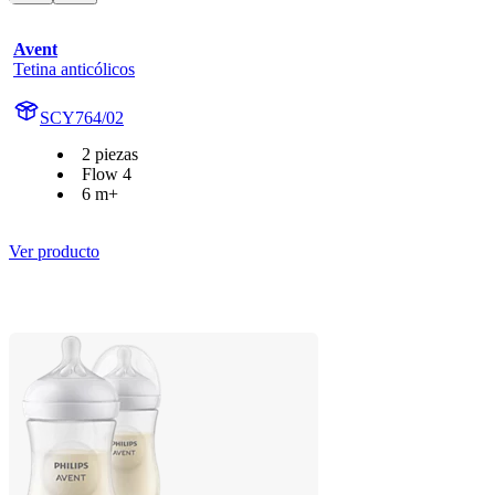
Avent
Tetina anticólicos
SCY764/02
2 piezas
Flow 4
6 m+
Ver producto